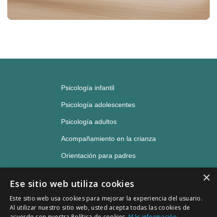
Psicología infantil
Psicología adolescentes
Psicología adultos
Acompañamiento en la crianza
Orientación para padres
Neuropsicología
×
Ese sitio web utiliza cookies
Sala de estudio
Este sitio web usa cookies para mejorar la experiencia del usuario.
Bienvenid@ a AlfaBeta.
Blog
Al utilizar nuestro sitio web, usted acepta todas las cookies de
acuerdo con nuestra Política de cookies.
Más información