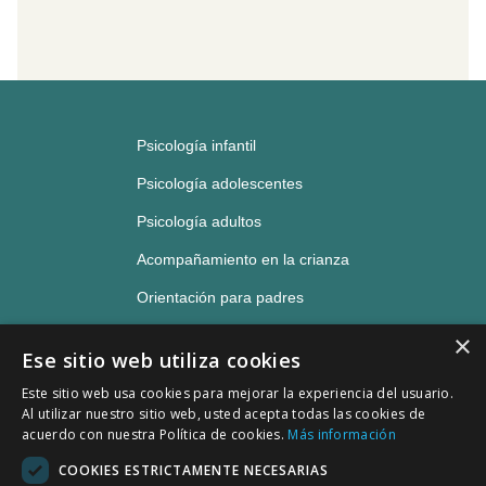
Psicología infantil
Psicología adolescentes
Psicología adultos
Acompañamiento en la crianza
Orientación para padres
Neuropsicología
×
Ese sitio web utiliza cookies
Sala de estudio
Este sitio web usa cookies para mejorar la experiencia del usuario.
Bienvenid@ a AlfaBeta.
Blog
Al utilizar nuestro sitio web, usted acepta todas las cookies de
acuerdo con nuestra Política de cookies.
Más información
Escríbenos y te atenderemos lo antes posible. Si
Quiénes somos
necesitas ayuda o consulta sobre qué profesional
COOKIES ESTRICTAMENTE NECESARIAS
es el que mejor se adapta a ti, háznoslo saber.